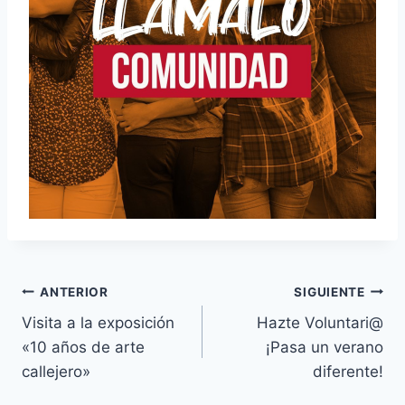
Navegación
ANTERIOR
SIGUIENTE
Visita a la exposición
Hazte Voluntari@
de
«10 años de arte
¡Pasa un verano
entradas
callejero»
diferente!